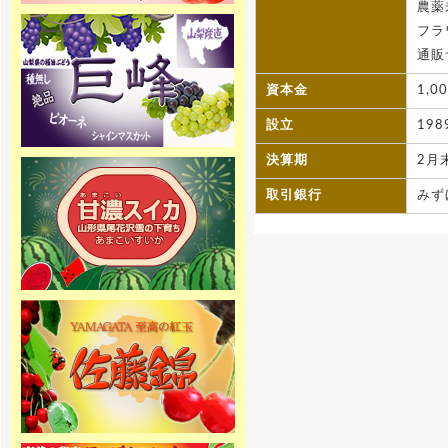
農薬
フラワ
[2015年10月10日 ]
2016年4月1日より山梨県産、絶品
通販
種無し巨峰の専門通販 ぶどう巨峰
専門通販をオープンします！大玉
資本金
1,0
の巨峰・ピオーネ・シャインマス
カットを産地直送でご家庭へお届
け致します。
設立
198
決算期
2月
[2015年10月10日 ]
2016年4月1日より山梨県産、絶品
取引銀行
みずほ
桃の専門通販 桃専門通販をオープ
ンします！味重視の泡がでる桃 泡
桃姫を産地直送でご家庭へお届け
致します。