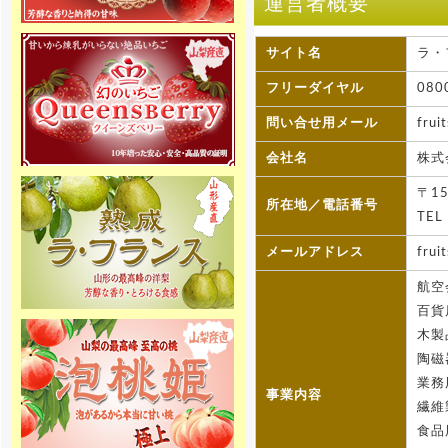
運営者概要
[2016年4月11日 ]
サイト名
ラ・
姉妹店-さくらんぼ通販の2016年
度の受付を開始しました。絶品さ
くらんぼ佐藤錦を5月初め頃から産
フリーダイヤル
08
地直送でご家庭へお届け致しま
す。
問い合せ用メール
frui
[2015年12月1日 ]
会社名
株式
2015年11月20日 りんご専門通販
をオープンしました。高級りんご
〒1
「北国のみのり」を山形県（一部
所在地／電話番号
青森）より産地直送でご家庭へお
TEL
届け致します。
メールアドレス
frui
[2015年11月20日 ]
2015年11月20日 無農薬 いちご専
航空
門通販をオープンしました！8種類
百貨
のクイーンズベリー最高級 無農薬
いちごを詰合せを山梨産地直送で
木製
ご家庭へお届け致します。
陶磁
業務
[2015年10月31日 ]
事業内容
2015年10月31日 ラ・フランス専
繊維
門通販をオープンしました。高級
ラ・フランスを山形県より産地直
食品
送でご家庭へお届け致します。