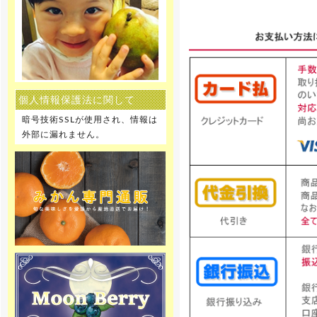
お願い申し上げます。
[2019年12月27日]
12月28日～1月5日を冬季休暇とさ
せて頂きます。 何卒ご理解の程、
お願い申し上げます。
個人情報保護法に関して
[2019年8月9日]
8月10日～8月15日を夏季休暇とさ
暗号技術SSLが使用され、情報は
せて頂きます。 何卒ご理解の程、
お願い申し上げます。
外部に漏れません。
[2018年12月27日]
12月29日～1月6日を冬季休暇とさ
せて頂きます。 何卒ご理解の程、
お願い申し上げます。
[2018年10月30日 ]
姉妹店-無農薬 いちご専門通販の予
約販売をスタートしました！8種類
のクイーンズベリー最高級 無農薬
いちごを詰合せを山梨産地直送で
ご家庭へお届け致します。
[2018年10月22日]
姉妹店-りんご専門通販、2018年