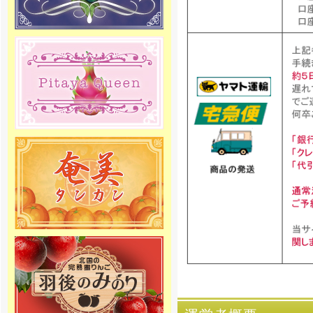
度の出荷をスタートしました！絶
品りんごを産地直送でご家庭へお
届け致します。
[2018年10月19日]
2018年度 ラ・フランス専門通販の
予約販売をスタートしました。商
品の発送は11月中旬頃からを予定
しております。お楽しみに
[2018年4月6日]
2018年度さくらんぼ専門通販の予
約販売をスタートしました。商品
の発送は5月初旬頃からを予定して
おります。お楽しみに
[2017年12月27日]
12月29日～1月4日を冬季休暇とさ
せて頂きます。 何卒ご理解の程、
お願い申し上げます。
[2016年5月1日 ]
姉妹店-メロン専門通販の2016年
度の夏価格適応期間がスタートし
ました。高級マスクメロンを低価
格にてご提供しています。是非こ
の機会にご利用下さい。