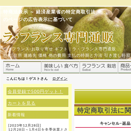
特商法表示 ～ 経済産業省の特定商取引法
のページの広告表示に基づいて
ラ・フランス-お取り寄せ ギフト｜ラ・フランス専門通販
社名 住所 連絡先 価格 他の費用 支払の時期と方法 引き渡し時期
こんにちは！ゲストさん
ログイン
会員登録で500円ゲット！
カートを見る
特定商取引法に
新着情報
[2023年12月28日]
12月28日～1月4日を冬季休業とさ