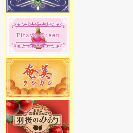
度の出荷をスタートしました！絶
品りんごを産地直送でご家庭へお
届け致します。
[2018年10月19日]
2018年度 ラ・フランス専門通販の
予約販売をスタートしました。商
品の発送は11月中旬頃からを予定
しております。お楽しみに
[2018年4月6日]
2018年度さくらんぼ専門通販の予
約販売をスタートしました。商品
の発送は5月初旬頃からを予定して
おります。お楽しみに
[2017年12月27日]
12月29日～1月4日を冬季休暇とさ
せて頂きます。 何卒ご理解の程、
お願い申し上げます。
[2016年5月1日 ]
姉妹店-メロン専門通販の2016年
度の夏価格適応期間がスタートし
ました。高級マスクメロンを低価
格にてご提供しています。是非こ
の機会にご利用下さい。