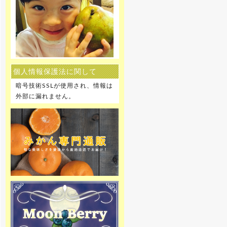
お願い申し上げます。
[2019年12月27日]
12月28日～1月5日を冬季休暇とさ
せて頂きます。 何卒ご理解の程、
お願い申し上げます。
個人情報保護法に関して
[2019年8月9日]
8月10日～8月15日を夏季休暇とさ
暗号技術SSLが使用され、情報は
せて頂きます。 何卒ご理解の程、
お願い申し上げます。
外部に漏れません。
[2018年12月27日]
12月29日～1月6日を冬季休暇とさ
せて頂きます。 何卒ご理解の程、
お願い申し上げます。
[2018年10月30日 ]
姉妹店-無農薬 いちご専門通販の予
約販売をスタートしました！8種類
のクイーンズベリー最高級 無農薬
いちごを詰合せを山梨産地直送で
ご家庭へお届け致します。
[2018年10月22日]
姉妹店-りんご専門通販、2018年