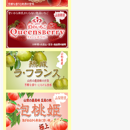
[2016年4月11日 ]
姉妹店-さくらんぼ通販の2016年
度の受付を開始しました。絶品さ
くらんぼ佐藤錦を5月初め頃から産
地直送でご家庭へお届け致しま
す。
[2015年12月1日 ]
2015年11月20日 りんご専門通販
をオープンしました。高級りんご
「北国のみのり」を山形県（一部
青森）より産地直送でご家庭へお
届け致します。
[2015年11月20日 ]
2015年11月20日 無農薬 いちご専
門通販をオープンしました！8種類
のクイーンズベリー最高級 無農薬
いちごを詰合せを山梨産地直送で
ご家庭へお届け致します。
[2015年10月31日 ]
2015年10月31日 ラ・フランス専
門通販をオープンしました。高級
ラ・フランスを山形県より産地直
送でご家庭へお届け致します。