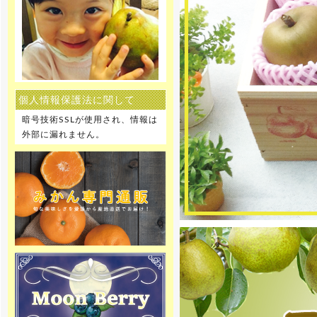
お願い申し上げます。
[2019年12月27日]
12月28日～1月5日を冬季休暇とさ
せて頂きます。 何卒ご理解の程、
お願い申し上げます。
個人情報保護法に関して
[2019年8月9日]
8月10日～8月15日を夏季休暇とさ
暗号技術SSLが使用され、情報は
せて頂きます。 何卒ご理解の程、
お願い申し上げます。
外部に漏れません。
[2018年12月27日]
12月29日～1月6日を冬季休暇とさ
せて頂きます。 何卒ご理解の程、
お願い申し上げます。
[2018年10月30日 ]
姉妹店-無農薬 いちご専門通販の予
約販売をスタートしました！8種類
のクイーンズベリー最高級 無農薬
いちごを詰合せを山梨産地直送で
ご家庭へお届け致します。
[2018年10月22日]
姉妹店-りんご専門通販、2018年