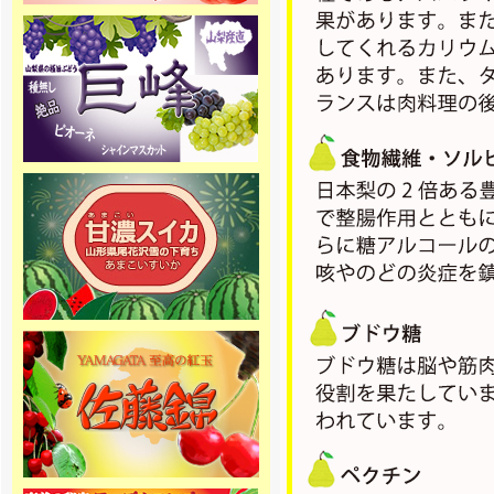
[2015年10月10日 ]
2016年4月1日より山梨県産、絶品
種無し巨峰の専門通販 ぶどう巨峰
専門通販をオープンします！大玉
の巨峰・ピオーネ・シャインマス
カットを産地直送でご家庭へお届
け致します。
[2015年10月10日 ]
2016年4月1日より山梨県産、絶品
桃の専門通販 桃専門通販をオープ
ンします！味重視の泡がでる桃 泡
桃姫を産地直送でご家庭へお届け
致します。