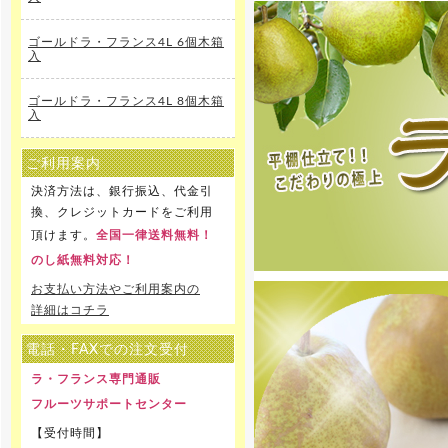
ゴールドラ・フランス4L 6個木箱
入
ゴールドラ・フランス4L 8個木箱
入
ご利用案内
決済方法は、銀行振込、代金引
換、クレジットカードをご利用
頂けます。
全国一律送料無料！
のし紙無料対応！
お支払い方法やご利用案内の
詳細はコチラ
電話・FAXでの注文受付
ラ・フランス専門通販
フルーツサポートセンター
【受付時間】