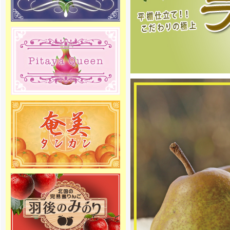
度の出荷をスタートしました！絶
品りんごを産地直送でご家庭へお
届け致します。
[2018年10月19日]
2018年度 ラ・フランス専門通販の
予約販売をスタートしました。商
品の発送は11月中旬頃からを予定
しております。お楽しみに
[2018年4月6日]
2018年度さくらんぼ専門通販の予
約販売をスタートしました。商品
の発送は5月初旬頃からを予定して
おります。お楽しみに
[2017年12月27日]
12月29日～1月4日を冬季休暇とさ
せて頂きます。 何卒ご理解の程、
お願い申し上げます。
[2016年5月1日 ]
姉妹店-メロン専門通販の2016年
度の夏価格適応期間がスタートし
ました。高級マスクメロンを低価
格にてご提供しています。是非こ
の機会にご利用下さい。