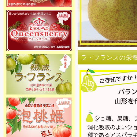
[2016年4月11日 ]
姉妹店-さくらんぼ通販の2016年
度の受付を開始しました。絶品さ
くらんぼ佐藤錦を5月初め頃から産
地直送でご家庭へお届け致しま
す。
[2015年12月1日 ]
2015年11月20日 りんご専門通販
をオープンしました。高級りんご
ラ・フランスの栄
「北国のみのり」を山形県（一部
青森）より産地直送でご家庭へお
届け致します。
[2015年11月20日 ]
2015年11月20日 無農薬 いちご専
門通販をオープンしました！8種類
のクイーンズベリー最高級 無農薬
いちごを詰合せを山梨産地直送で
ご家庭へお届け致します。
[2015年10月31日 ]
2015年10月31日 ラ・フランス専
門通販をオープンしました。高級
ラ・フランスを山形県より産地直
送でご家庭へお届け致します。