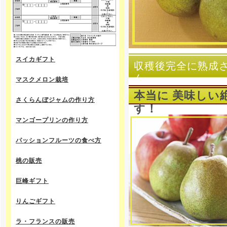
スイカギフト
収穫後完全に熟成
ん。
マスクメロン栽培
本当に 美味しい
さくらんぼジャムの作り方
す！
マンゴープリンの作り方
パッションフルーツの食べ方
桃の販売
巨峰ギフト
りんごギフト
ラ・フランスの販売